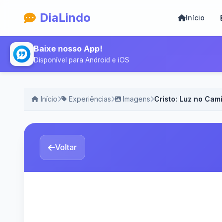
DiaLindo
Início
Baixe nosso App!
Disponível para Android e iOS
Início
Experiências
Imagens
Cristo: Luz no Cam
Voltar