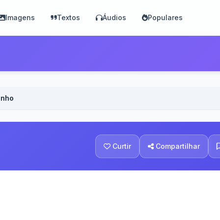
Imagens
Textos
Áudios
Populares
inho
Curtir
Compartilhar