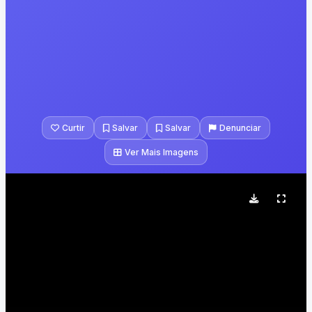
Curtir
Salvar
Salvar
Denunciar
Ver Mais Imagens