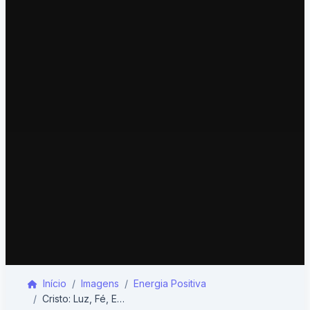
Início
Imagens
Energia Positiva
Cristo: Luz, Fé, Esperança Viva