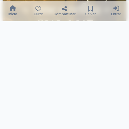
Início
Curtir
Compartilhar
Salvar
Entrar
Luz guiada em flor e amor.
Samuka Silva
27/11/2025
116
0
0