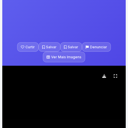
Curtir
Salvar
Salvar
Denunciar
Ver Mais Imagens