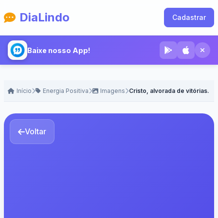
DiaLindo
Cadastrar
Baixe nosso App!
Início
Energia Positiva
Imagens
Cristo, alvorada de vitórias.
Voltar