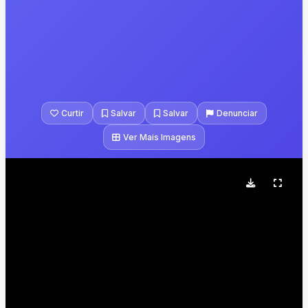
Curtir
Salvar
Salvar
Denunciar
Ver Mais Imagens