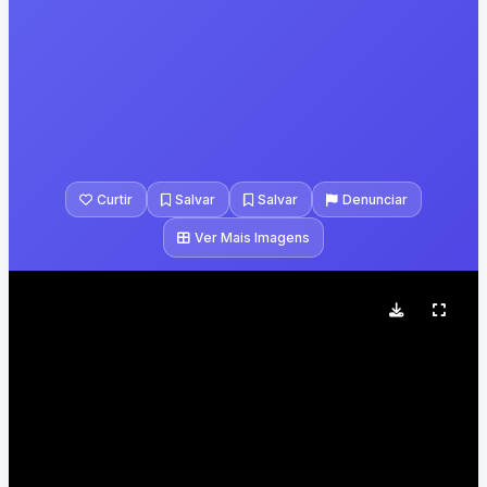
Curtir
Salvar
Salvar
Denunciar
Ver Mais Imagens