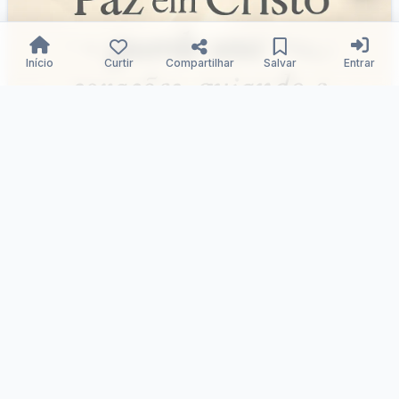
Início
Curtir
Compartilhar
Salvar
Entrar
Corações guiados na paz
Samuka Silva
23/12/2025
62
0
0