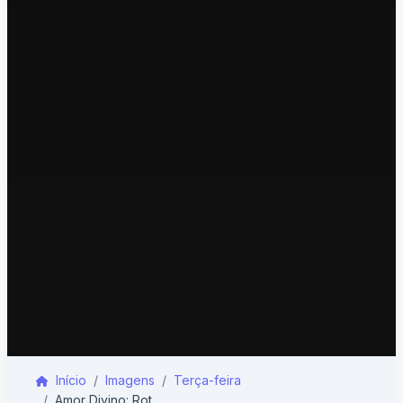
Início
Imagens
Terça-feira
Amor Divino: Rota e Transformação