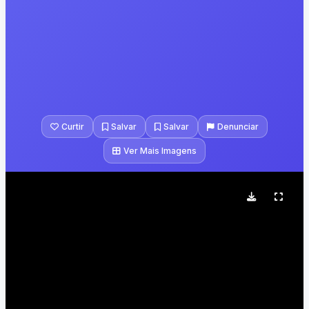
Curtir
Salvar
Salvar
Denunciar
Ver Mais Imagens