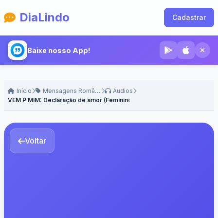
DiaLindo
Cadastrar
Baixe nosso App!
Início
Mensagens Românticas
Áudios
VEM P MIM: Declaração de amor (Feminino)
Voltar