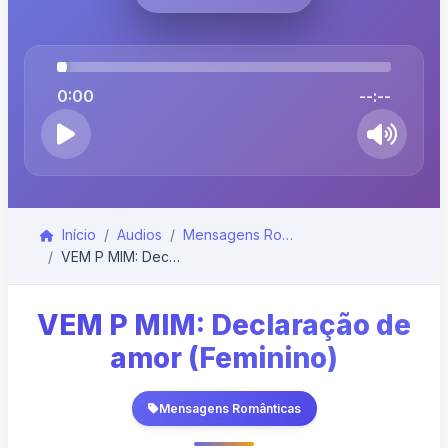
0:00
--:--
Início
Audios
Mensagens Românticas
VEM P MIM: Declaração de amor (Feminino)
VEM P MIM: Declaração de
amor (Feminino)
Mensagens Românticas