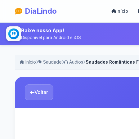
DiaLindo
Início
Baixe nosso App!
Disponível para Android e iOS
Início
Saudade
Áudios
Saudades Românticas Fe
Voltar