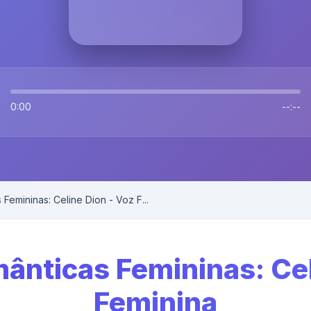
0:00
--:--
emininas: Celine Dion - Voz F...
nticas Femininas: Cel
Feminina