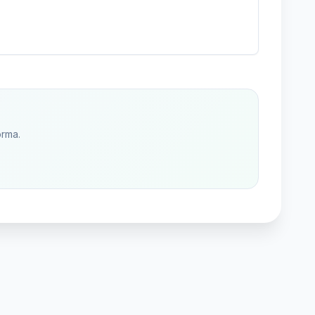
orma.