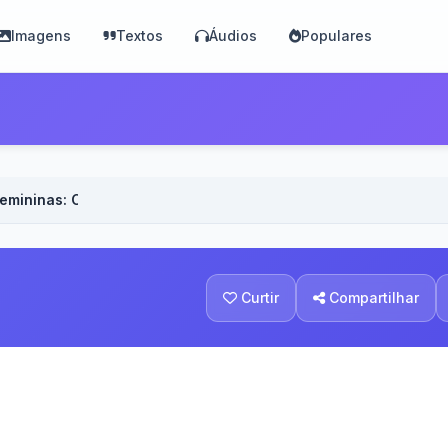
Imagens
Textos
Áudios
Populares
mininas: Celine Dion - Voz Feminina
Curtir
Compartilhar