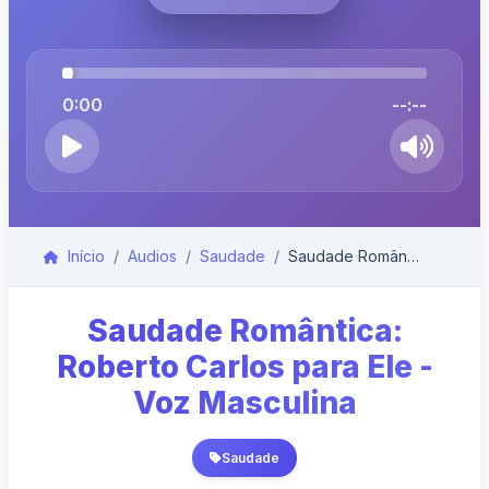
0:00
--:--
Início
Audios
Saudade
Saudade Romântica: Roberto Carlos para Ele - Voz M...
Saudade Romântica:
Roberto Carlos para Ele -
Voz Masculina
Saudade