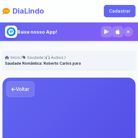
DiaLindo
Cadastrar
Baixe nosso App!
Início
Saudade
Áudios
Saudade Romântica: Roberto Carlos para Ele - Voz Masculina
Voltar