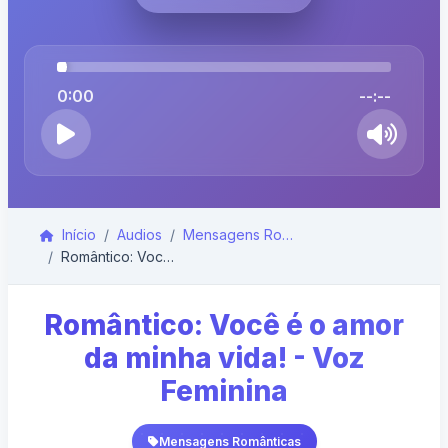
0:00
--:--
Início
Audios
Mensagens Românticas
Romântico: Você é o amor da minha vida! - Voz Femi...
Romântico: Você é o amor
da minha vida! - Voz
Feminina
Mensagens Românticas