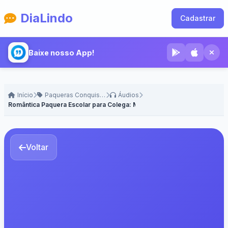
DiaLindo
Cadastrar
Baixe nosso App!
Início
Paqueras Conquistas e Cantadas
Áudios
Romântica Paquera Escolar para Colega: Mensagem! - Voz Masculina
Voltar