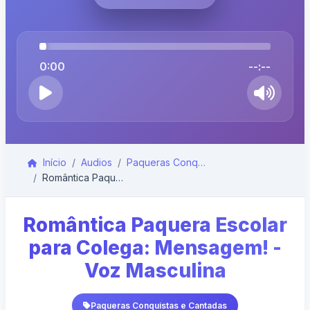
0:00
--:--
Início
Audios
Paqueras Conquistas e Cantadas
Romântica Paquera Escolar para Colega: Mensagem! -...
Romântica Paquera Escolar
para Colega: Mensagem! -
Voz Masculina
Paqueras Conquistas e Cantadas