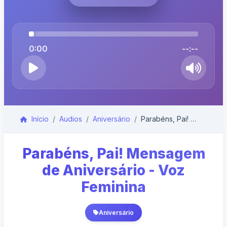
0:00
--:--
Início
Audios
Aniversário
Parabéns, Pai! Mensagem de Aniversário - Voz Femin...
Parabéns, Pai! Mensagem
de Aniversário - Voz
Feminina
Aniversário