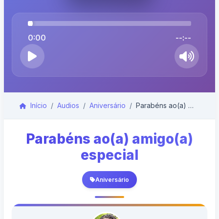
0:00
--:--
Início
Audios
Aniversário
Parabéns ao(a) amigo(a) especial
Parabéns ao(a) amigo(a)
especial
Aniversário