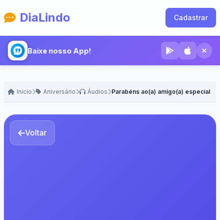
DiaLindo
Cadastrar
Baixe nosso App!
Início
Aniversário
Áudios
Parabéns ao(a) amigo(a) especial
Voltar