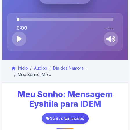
0:00
--:--
Início
Audios
Dia dos Namorados
Meu Sonho: Mensagem Eyshila para IDEM
Meu Sonho: Mensagem
Eyshila para IDEM
Dia dos Namorados