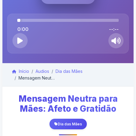
0:00
--:--
Início
Audios
Dia das Mães
Mensagem Neutra para Mães: Afeto e Gratidão
Mensagem Neutra para
Mães: Afeto e Gratidão
Dia das Mães