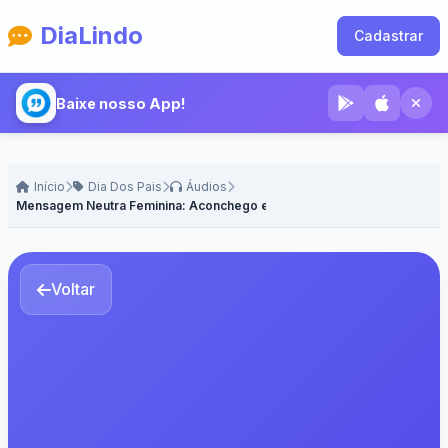
DiaLindo
Cadastrar
Baixe nosso App!
Início
Dia Dos Pais
Áudios
Mensagem Neutra Feminina: Aconchego e Reflexão - Voz Feminina
Voltar