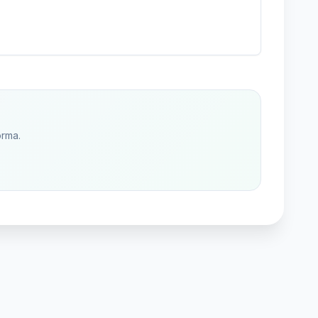
orma.