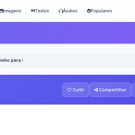
Imagens
Textos
Áudios
Populares
inho para Minha Filha - Voz Masculina
Curtir
Compartilhar