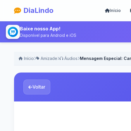
DiaLindo
Início
Baixe nosso App!
Disponível para Android e iOS
Início
Amizade
Áudios
Mensagem Especial: Car
Voltar