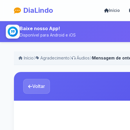
DiaLindo
Início
Baixe nosso App!
Disponível para Android e iOS
Início
Agradecimento
Áudios
Mensagem de ont
Voltar