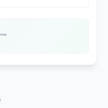
orma.
s