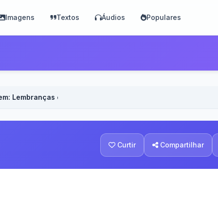
Imagens
Textos
Áudios
Populares
em: Lembranças e saudade
Curtir
Compartilhar