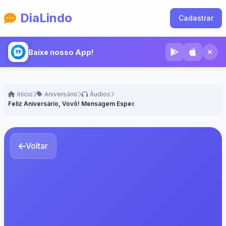
DiaLindo
Cadastrar
Baixe nosso App!
Início
Aniversário
Áudios
Feliz Aniversário, Vovô! Mensagem Especial - Voz Masculina
Voltar