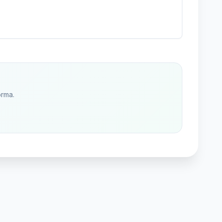
orma.