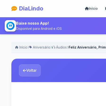
DiaLindo
Início
Baixe nosso App!
Disponível para Android e iOS
Início
Aniversário
Áudios
Feliz Aniversário, Pr
Voltar