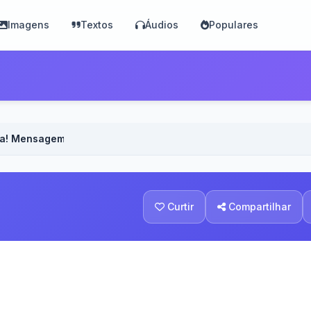
Imagens
Textos
Áudios
Populares
ima! Mensagem Especial. - Voz Feminina
Curtir
Compartilhar