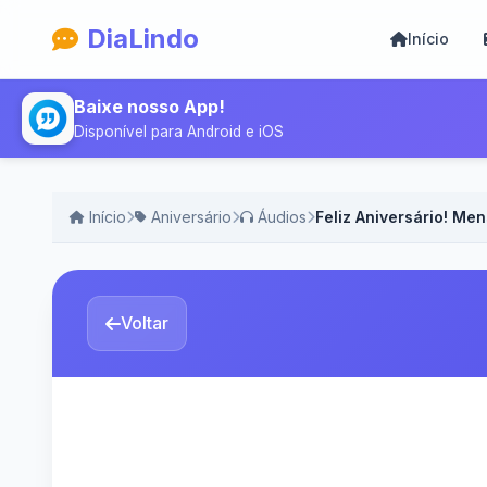
DiaLindo
Início
Baixe nosso App!
Disponível para Android e iOS
Início
Aniversário
Áudios
Feliz Aniversário! Me
Voltar