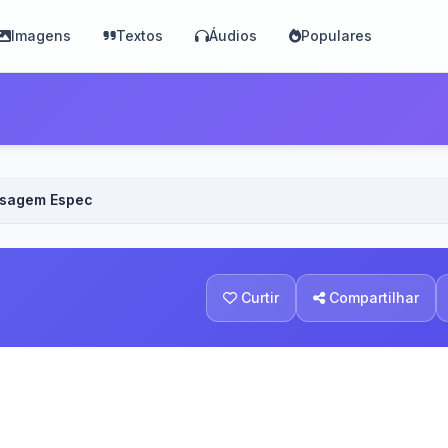
Imagens
Textos
Áudios
Populares
nsagem Especial para Prima - Voz Feminina
Curtir
Compartilhar