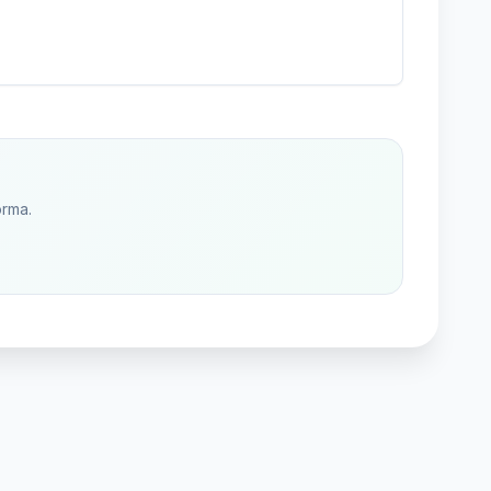
orma.