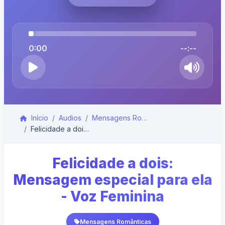
0:00
--:--
Início
Audios
Mensagens Românticas
Felicidade a dois: Mensagem especial para ela - Vo...
Felicidade a dois:
Mensagem especial para ela
- Voz Feminina
Mensagens Românticas