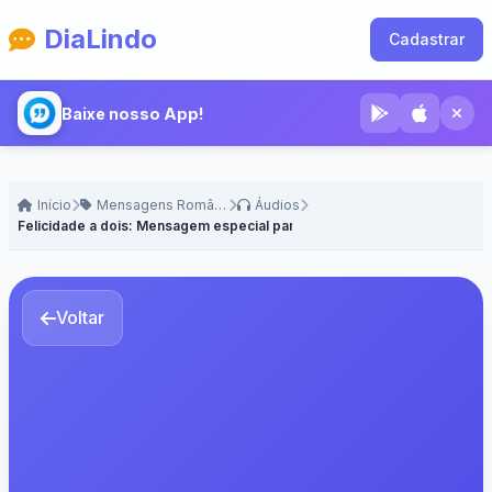
DiaLindo
Cadastrar
Baixe nosso App!
Início
Mensagens Românticas
Áudios
Felicidade a dois: Mensagem especial para ela - Voz Feminina
Voltar