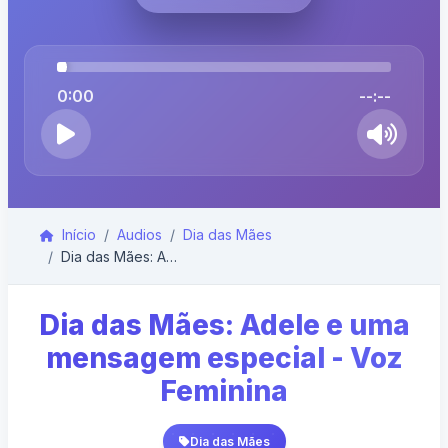
0:00
--:--
Início
Audios
Dia das Mães
Dia das Mães: Adele e uma mensagem especial - Voz ...
Dia das Mães: Adele e uma
mensagem especial - Voz
Feminina
Dia das Mães