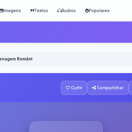
Imagens
Textos
Áudios
Populares
enagem Romântica Masculina - Voz Feminina
Curtir
Compartilhar