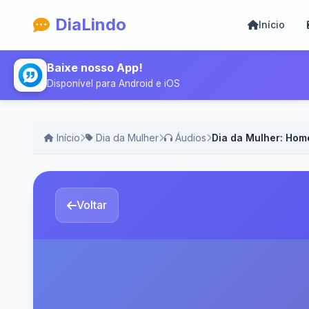
DiaLindo
Início
Baixe nosso App!
Disponível para Android e iOS
Início
Dia da Mulher
Áudios
Dia da Mulher: Hom
Voltar