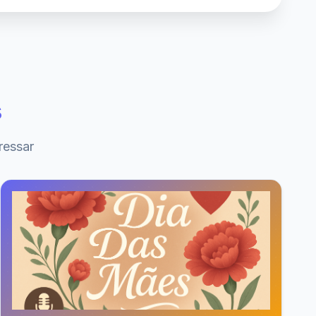
s
ressar