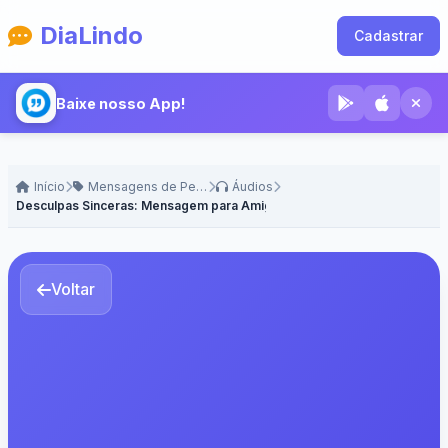
DiaLindo
Cadastrar
Baixe nosso App!
Início
Mensagens de Perdão
Áudios
Desculpas Sinceras: Mensagem para Amigo(a)
Voltar