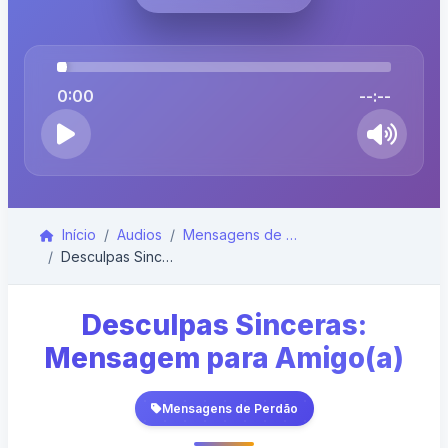
0:00
--:--
Início
Audios
Mensagens de Perdão
Desculpas Sinceras: Mensagem para Amigo(a)
Desculpas Sinceras:
Mensagem para Amigo(a)
Mensagens de Perdão