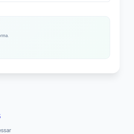
orma.
s
essar