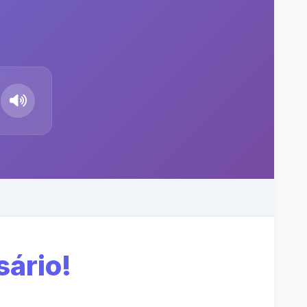
sário!