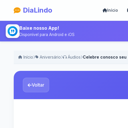
DiaLindo
Início
Baixe nosso App!
Disponível para Android e iOS
Início
Aniversário
Áudios
Celebre conosco seu 
Voltar