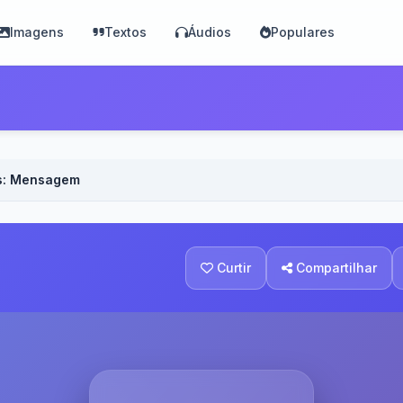
Imagens
Textos
Áudios
Populares
s: Mensagem especial!
Curtir
Compartilhar