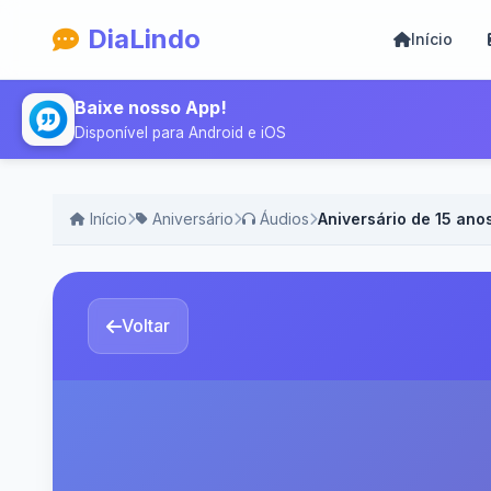
DiaLindo
Início
Baixe nosso App!
Disponível para Android e iOS
Início
Aniversário
Áudios
Aniversário de 15 ano
Voltar