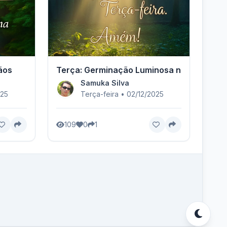
ãos
Terça: Germinação Luminosa no Coração
Samuka Silva
025
Terça-feira • 02/12/2025
109
0
1