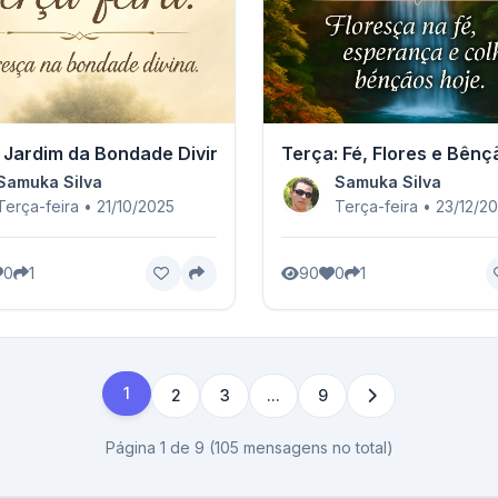
 Jardim da Bondade Divina
Terça: Fé, Flores e Bênç
Samuka Silva
Samuka Silva
Terça-feira • 21/10/2025
Terça-feira • 23/12/2
0
1
90
0
1
1
2
3
...
9
Página 1 de 9 (105 mensagens no total)