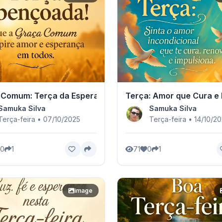
 Comum: Terça da Esperança
Terça: Amor que Cura e 
Samuka Silva
Samuka Silva
Terça-feira • 07/10/2025
Terça-feira • 14/10/2
0
1
71
0
1
image