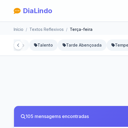
DiaLindo
Início
Textos Reflexivos
Terça-feira
Superação
Talento
Tarde Abençoada
Tempe
105 mensagems encontradas