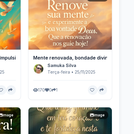
Impulsiona.
Mente renovada, bondade divina.
Samuka Silva
025
Terça-feira • 25/11/2025
170
0
1
image
image