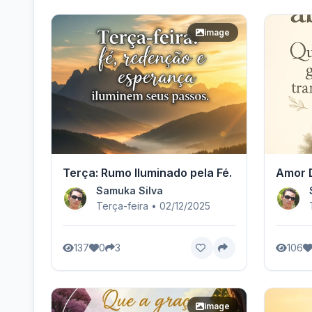
image
Terça: Rumo Iluminado pela Fé.
Amor D
Samuka Silva
Terça-feira • 02/12/2025
137
0
3
106
image