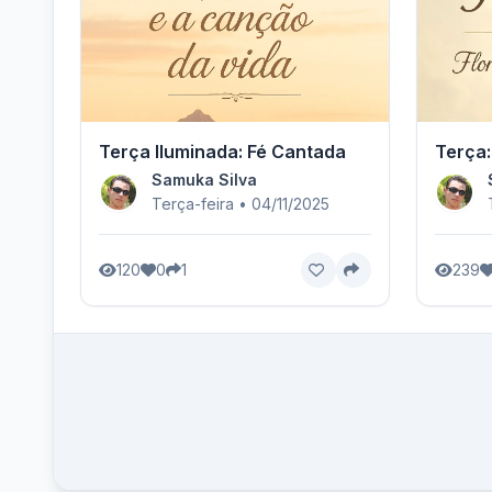
Terça Iluminada: Fé Cantada
Terça:
Samuka Silva
Terça-feira • 04/11/2025
120
0
1
239