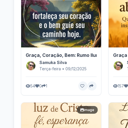
Graça, Coração, Bem: Rumo Iluminado
Graça
Samuka Silva
Terça-feira • 09/12/2025
54
0
1
157
image