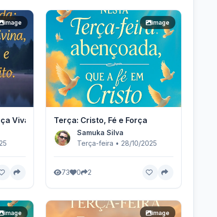
image
image
aça Viva.
Terça: Cristo, Fé e Força
Samuka Silva
025
Terça-feira • 28/10/2025
73
0
2
image
image