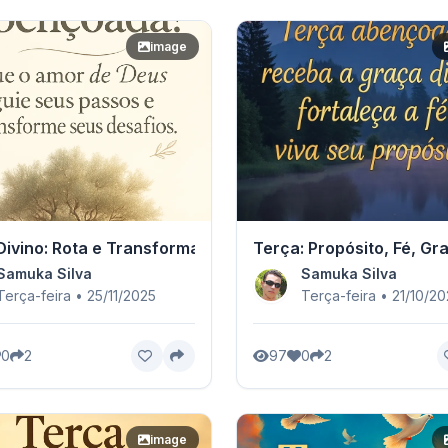
image
ivino: Rota e Transformação
Terça: Propósito, Fé, Gr
Samuka Silva
Samuka Silva
Terça-feira • 25/11/2025
Terça-feira • 21/10/2
0
2
97
0
2
image