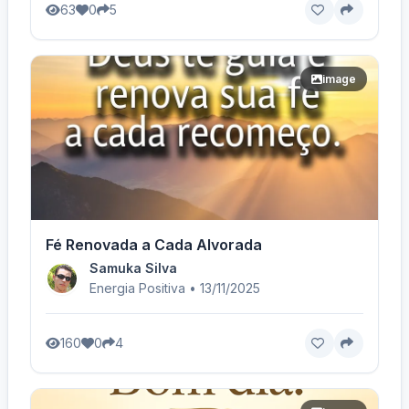
63
0
5
image
Fé Renovada a Cada Alvorada
Samuka Silva
Energia Positiva • 13/11/2025
160
0
4