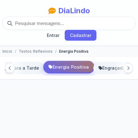
DiaLindo
Entrar
Cadastrar
Início
Textos Reflexivos
Energia Positiva
Energia Positiva
ergia para a Tarde
Engraçadas