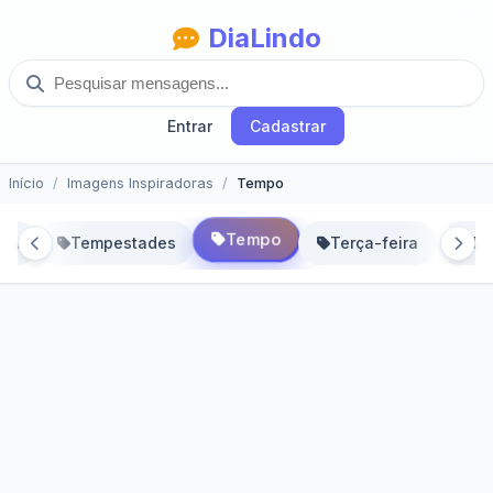
DiaLindo
Entrar
Cadastrar
Início
Imagens Inspiradoras
Tempo
Tempo
ada
Tempestades
Terça-feira
To