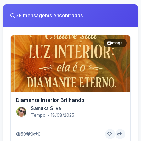
38 mensagems encontradas
image
Diamante Interior Brilhando
Samuka Silva
Tempo • 18/08/2025
50
0
0