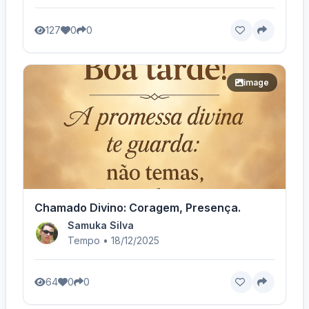
127
0
0
image
Chamado Divino: Coragem, Presença.
Samuka Silva
Tempo • 18/12/2025
64
0
0