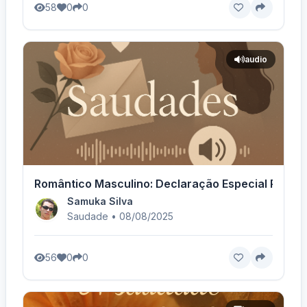
58
0
0
audio
Romântico Masculino: Declaração Especial Para A
Samuka Silva
Saudade • 08/08/2025
56
0
0