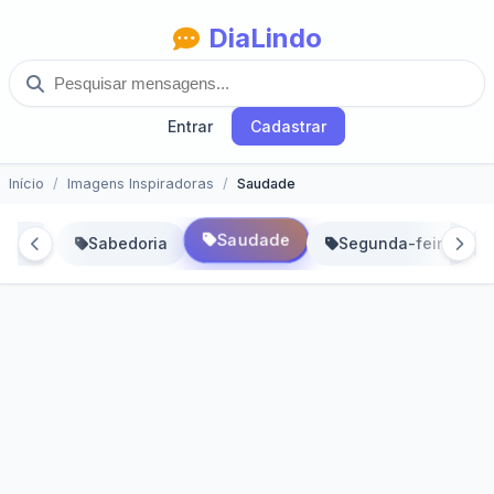
DiaLindo
Entrar
Cadastrar
Início
Imagens Inspiradoras
Saudade
Saudade
bado
Sabedoria
Segunda-feira