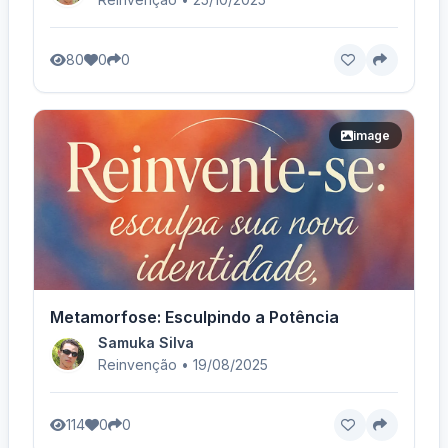
80
0
0
image
Metamorfose: Esculpindo a Potência
Samuka Silva
Reinvenção • 19/08/2025
114
0
0