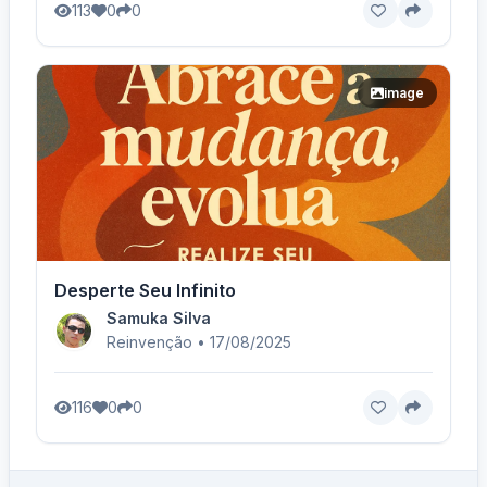
113
0
0
image
Desperte Seu Infinito
Samuka Silva
Reinvenção • 17/08/2025
116
0
0