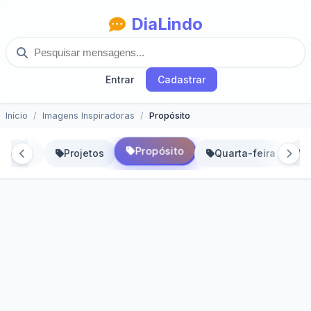
DiaLindo
Entrar
Cadastrar
Início
Imagens Inspiradoras
Propósito
Propósito
ssional
Projetos
Quarta-feira