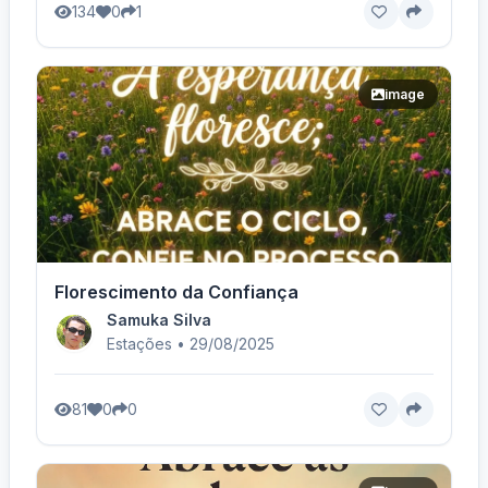
134
0
1
image
Florescimento da Confiança
Samuka Silva
Estações • 29/08/2025
81
0
0