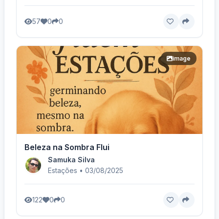
57
0
0
image
Beleza na Sombra Flui
Samuka Silva
Estações • 03/08/2025
122
0
0