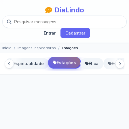
DiaLindo
Entrar
Cadastrar
Início
Imagens Inspiradoras
Estações
Estações
a
Espiritualidade
Ética
Evangél