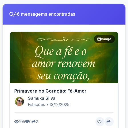
46 mensagems encontradas
image
Primavera no Coração: Fé-Amor
Samuka Silva
Estações • 13/12/2025
105
0
2