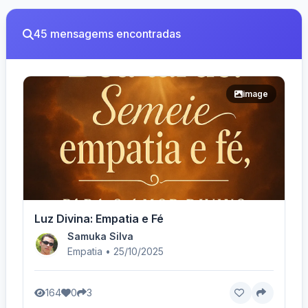
45 mensagems encontradas
image
Luz Divina: Empatia e Fé
Samuka Silva
Empatia • 25/10/2025
164
0
3