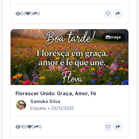
63
0
0
image
Florescer Unido: Graça, Amor, Fé
Samuka Silva
Empatia • 09/12/2025
165
0
0