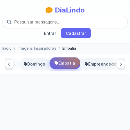
DiaLindo
Entrar
Cadastrar
Início
Imagens Inspiradoras
Empatia
Empatia
ciplina
Domingo
Empreendedorismo