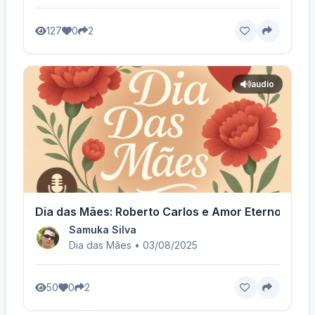
127
0
2
audio
Dia das Mães: Roberto Carlos e Amor Eterno! - Vo
Samuka Silva
Dia das Mães • 03/08/2025
50
0
2