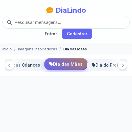
DiaLindo
Entrar
Cadastrar
Início
Imagens Inspiradoras
Dia das Mães
Dia das Mães
Dia das Crianças
Dia do Professor