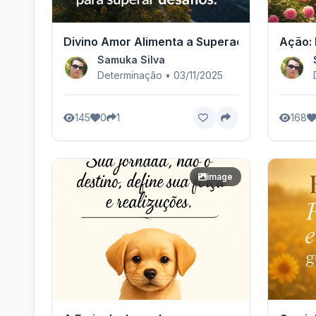
Divino Amor Alimenta a Superação
Ação: 
Samuka Silva
Determinação • 03/11/2025
145
0
1
168
image