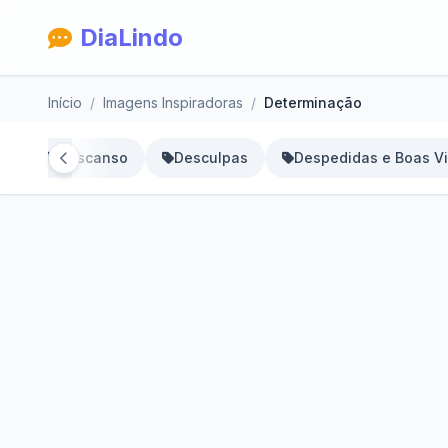
DiaLindo
Início
Imagens Inspiradoras
Determinação
or
Descanso
Desculpas
Despedidas e Boas V