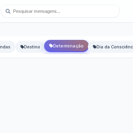
Determinação
indas
Destino
Dia da Consciênc