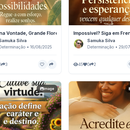
a Vontade, Grande Floresta
Impossível? Siga em Fren
Samuka Silva
Samuka Silva
Determinação • 16/08/2025
Determinação • 29/0
0
3
45
0
2
image