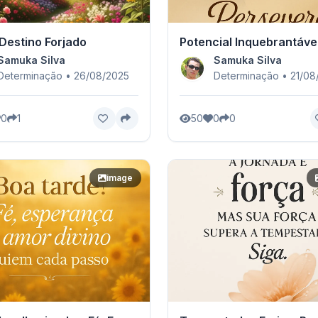
Destino Forjado
Potencial Inquebrantáve
Samuka Silva
Samuka Silva
Determinação • 26/08/2025
Determinação • 21/08
0
1
50
0
0
image