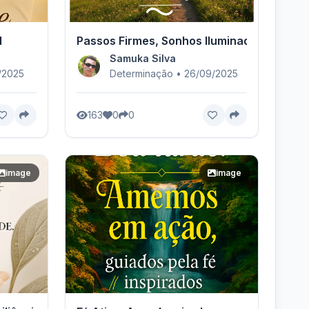
l
Passos Firmes, Sonhos Iluminados
Samuka Silva
/2025
Determinação • 26/09/2025
163
0
0
image
image