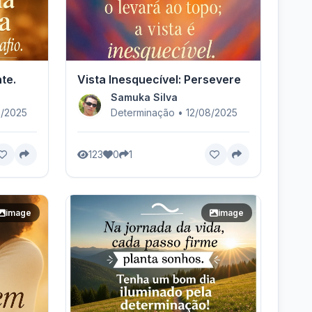
te.
Vista Inesquecível: Persevere
Samuka Silva
7/2025
Determinação • 12/08/2025
123
0
1
image
image