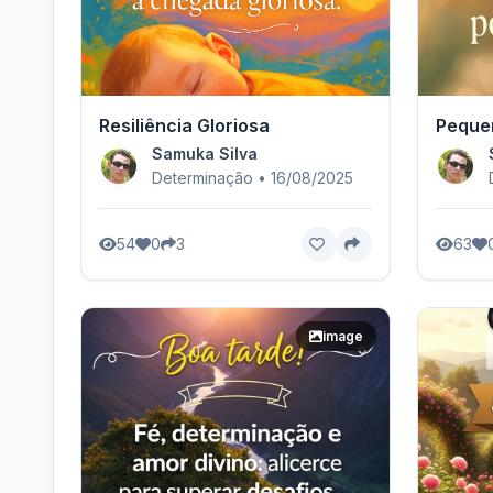
Resiliência Gloriosa
Pequen
Samuka Silva
Determinação • 16/08/2025
54
0
3
63
image