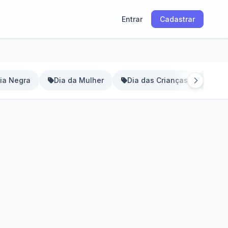
Entrar
Cadastrar
ia Negra
Dia da Mulher
Dia das Crianças
Dia 