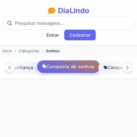
DiaLindo
Entrar
Cadastrar
Início
Categorias
Sonhos
Conquista de sonhos
Confiança
Conquistas