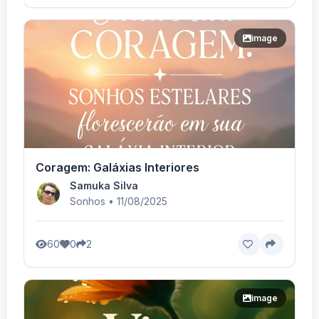
image
Coragem: Galáxias Interiores
Samuka Silva
Sonhos • 11/08/2025
60
0
2
image