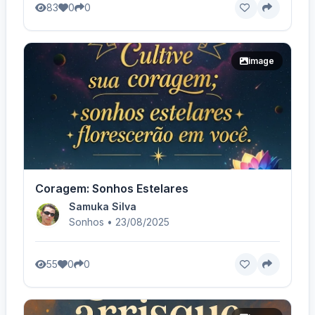
83
0
0
image
Coragem: Sonhos Estelares
Samuka Silva
Sonhos • 23/08/2025
55
0
0