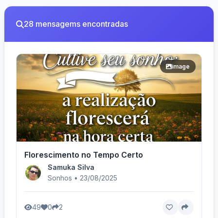
28 mensagems encontradas
image
Florescimento no Tempo Certo
Samuka Silva
Sonhos • 23/08/2025
49
0
2