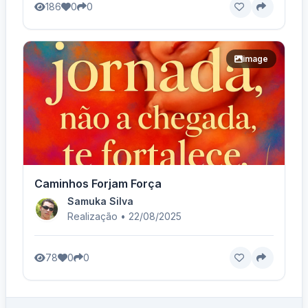
186
0
0
image
Caminhos Forjam Força
Samuka Silva
Realização • 22/08/2025
78
0
0