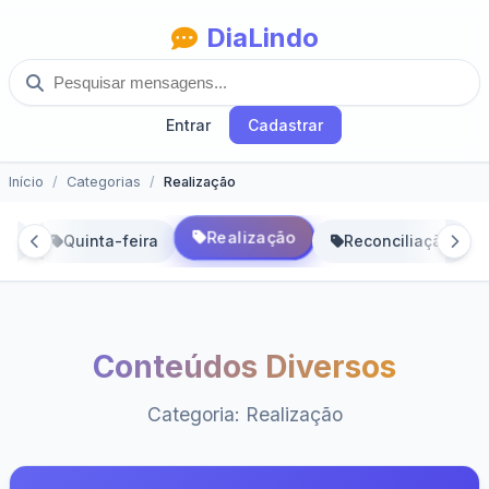
DiaLindo
Entrar
Cadastrar
Início
Categorias
Realização
Realização
ra
Quinta-feira
Reconciliação
Conteúdos Diversos
Categoria: Realização