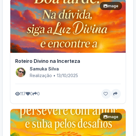
image
Roteiro Divino na Incerteza
Samuka Silva
Realização • 13/10/2025
117
0
0
image