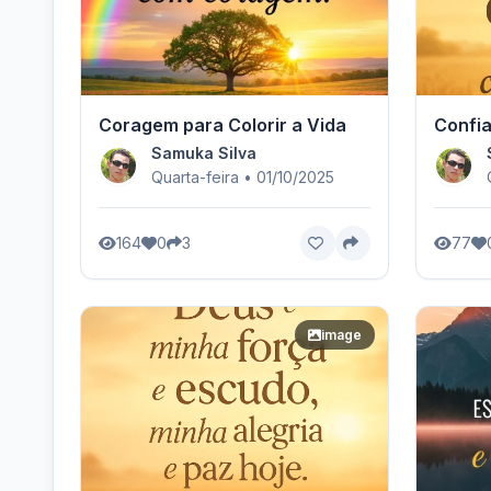
Coragem para Colorir a Vida
Confia
Samuka Silva
Quarta-feira • 01/10/2025
164
0
3
77
image