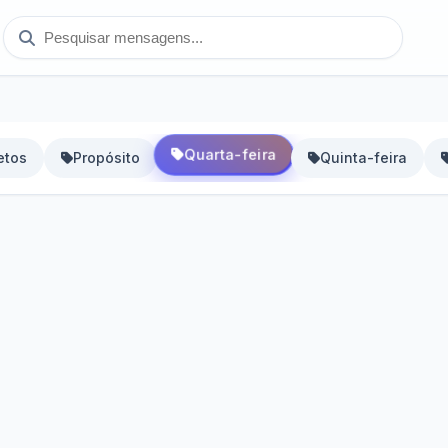
Quarta-feira
etos
Propósito
Quinta-feira