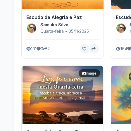
Escudo de Alegria e Paz
Escudo
Samuka Silva
Quarta-feira • 05/11/2025
101
0
2
164
image