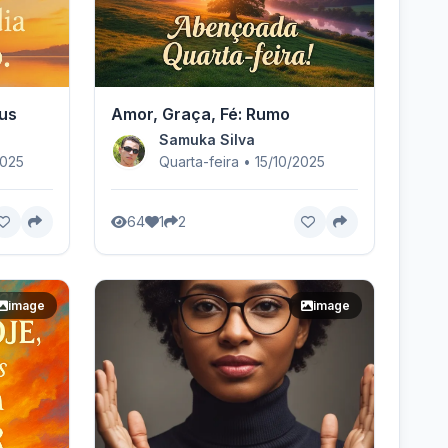
us
Amor, Graça, Fé: Rumo
Samuka Silva
2025
Quarta-feira • 15/10/2025
64
1
2
image
image