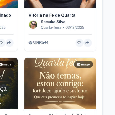
minado
Vitória na Fé de Quarta
Samuka Silva
2025
Quarta-feira • 03/12/2025
69
0
1
image
image