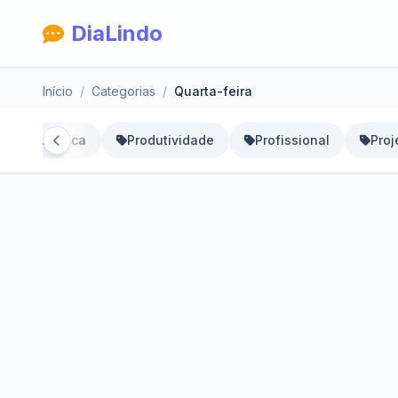
DiaLindo
Início
Categorias
Quarta-feira
 da República
Produtividade
Profissional
Proj