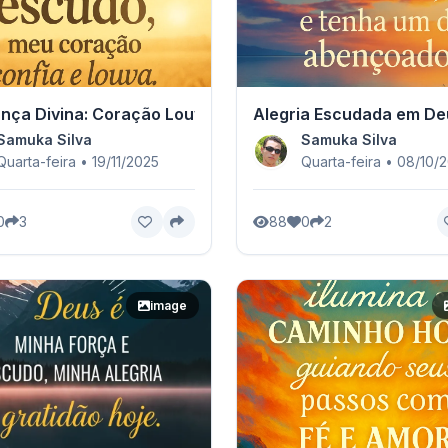
nça Divina: Coração Louvando
Alegria Escudada em De
Samuka Silva
Samuka Silva
Quarta-feira • 19/11/2025
Quarta-feira • 08/10/
0
3
88
0
2
image