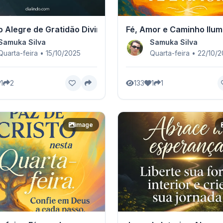
 Alegre de Gratidão Divina
Fé, Amor e Caminho Ilu
Samuka Silva
Samuka Silva
Quarta-feira • 15/10/2025
Quarta-feira • 22/10/
1
2
133
1
1
image