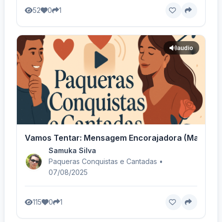
52
0
1
audio
Vamos Tentar: Mensagem Encorajadora (Masculino
Samuka Silva
Paqueras Conquistas e Cantadas •
07/08/2025
115
0
1