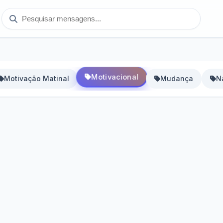
Motivacional
Motivação Matinal
Mudança
N