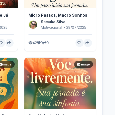
e Já
Micro Passos, Macro Sonhos
Samuka Silva
/2025
Motivacional • 28/07/2025
42
0
0
image
image