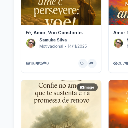
Fé, Amor, Voo Constante.
Amor D
Samuka Silva
Motivacional • 14/11/2025
116
0
0
207
image