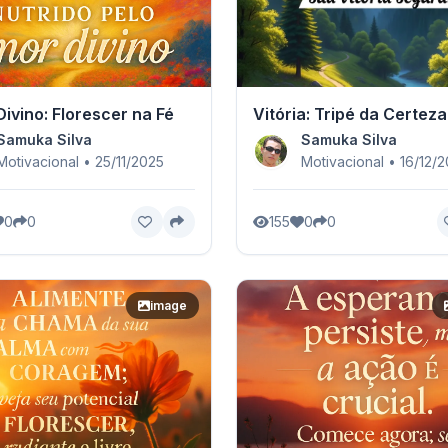
ivino: Florescer na Fé
Vitória: Tripé da Certeza
Samuka Silva
Samuka Silva
Motivacional • 25/11/2025
Motivacional • 16/12/
0
0
155
0
0
image