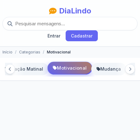
DiaLindo
Entrar
Cadastrar
Início
Categorias
Motivacional
Motivacional
Motivação Matinal
Mudança
N