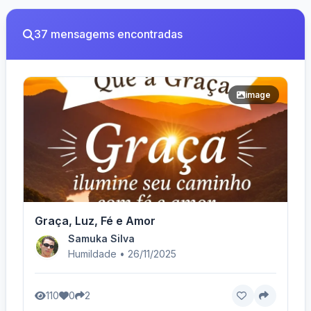
37 mensagems encontradas
image
Graça, Luz, Fé e Amor
Samuka Silva
Humildade • 26/11/2025
110
0
2