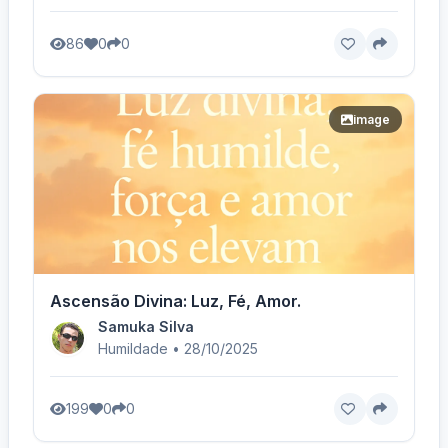
86
0
0
image
Ascensão Divina: Luz, Fé, Amor.
Samuka Silva
Humildade • 28/10/2025
199
0
0