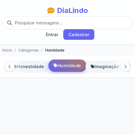
DiaLindo
Entrar
Cadastrar
Início
Categorias
Humildade
Humildade
ns
Honestidade
Imaginação