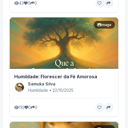
43
0
0
image
Humildade: Florescer da Fé Amorosa
Samuka Silva
Humildade • 22/10/2025
110
0
0