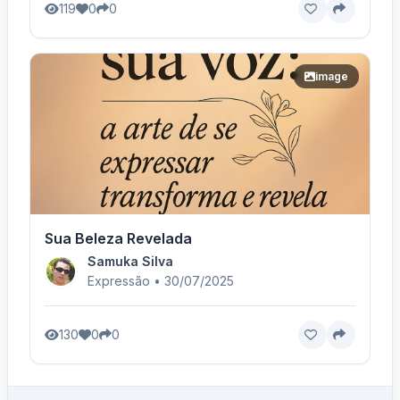
119
0
0
image
Sua Beleza Revelada
Samuka Silva
Expressão • 30/07/2025
130
0
0