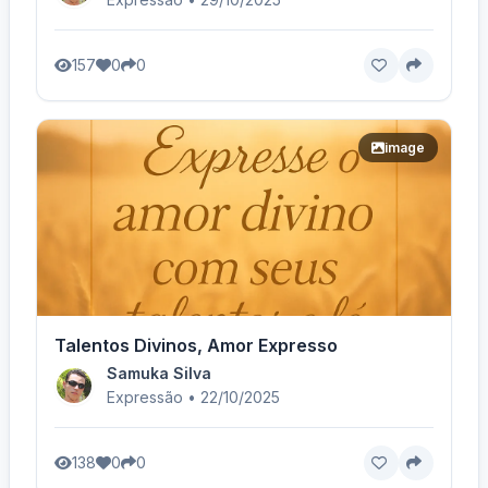
157
0
0
image
Talentos Divinos, Amor Expresso
Samuka Silva
Expressão • 22/10/2025
138
0
0