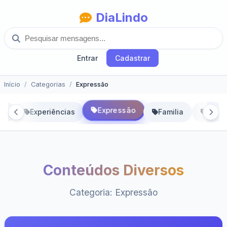
DiaLindo
Entrar
Cadastrar
Início
Categorias
Expressão
Expressão
ão
Experiências
Familia
Fé
Conteúdos Diversos
Categoria: Expressão