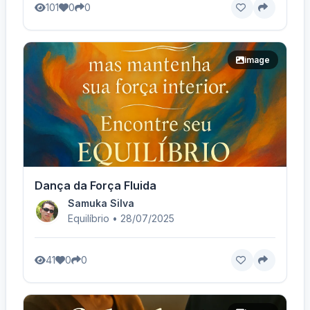
101
0
0
image
Dança da Força Fluida
Samuka Silva
Equilíbrio • 28/07/2025
41
0
0