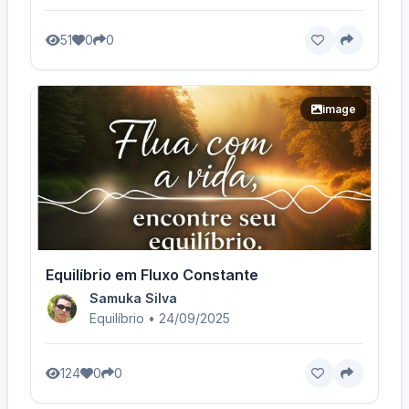
51
0
0
image
Equilíbrio em Fluxo Constante
Samuka Silva
Equilíbrio • 24/09/2025
124
0
0