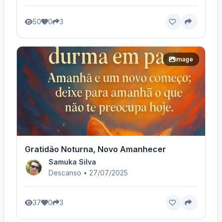
50
0
3
image
Gratidão Noturna, Novo Amanhecer
Samuka Silva
Descanso • 27/07/2025
37
0
3