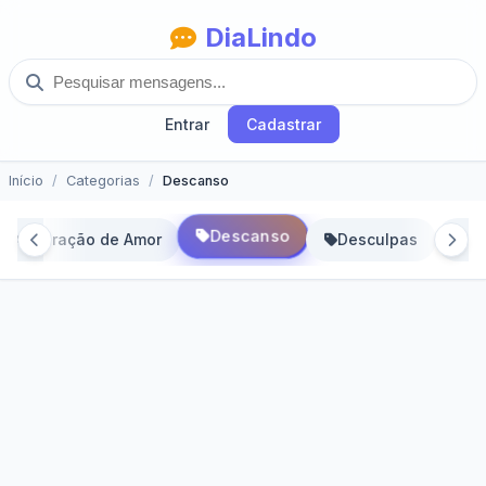
DiaLindo
Entrar
Cadastrar
Início
Categorias
Descanso
Descanso
Declaração de Amor
Desculpas
De