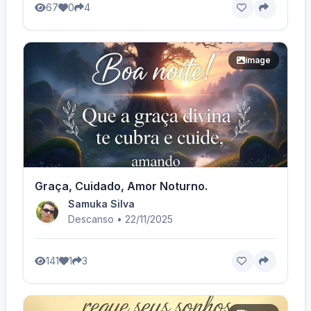
67
0
4
image
Graça, Cuidado, Amor Noturno.
Samuka Silva
Descanso • 22/11/2025
141
1
3