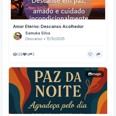
Amor Eterno: Descanso Acolhedor
Samuka Silva
Descanso • 15/10/2025
128
0
3
image