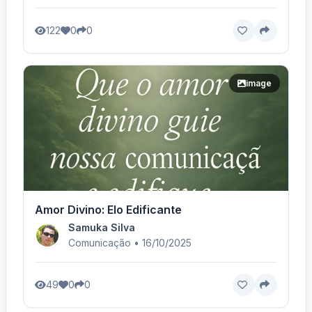
122
0
0
image
Amor Divino: Elo Edificante
Samuka Silva
Comunicação • 16/10/2025
49
0
0