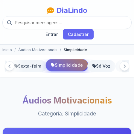
DiaLindo
Entrar
Cadastrar
Início
Áudios Motivacionais
Simplicidade
Simplicidade
de
Sexta-feira
Só Voz
Soli
Áudios Motivacionais
Categoria: Simplicidade