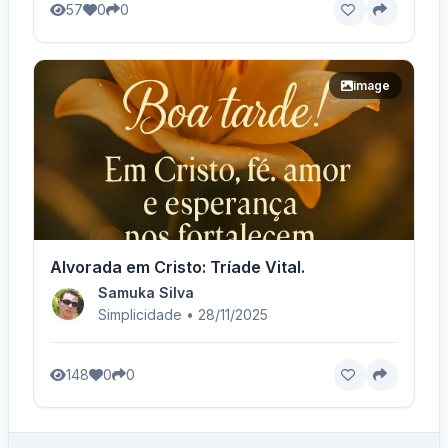
57
0
0
image
Alvorada em Cristo: Tríade Vital.
Samuka Silva
Simplicidade • 28/11/2025
148
0
0