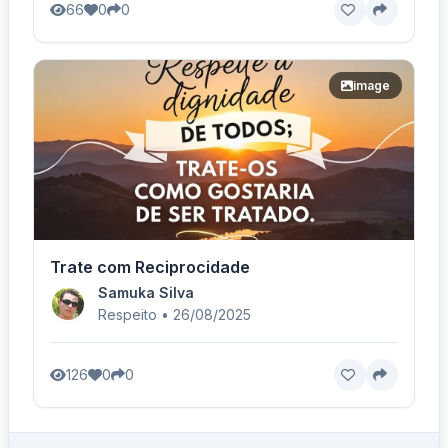
66
0
0
image
Trate com Reciprocidade
Samuka Silva
Respeito • 26/08/2025
126
0
0