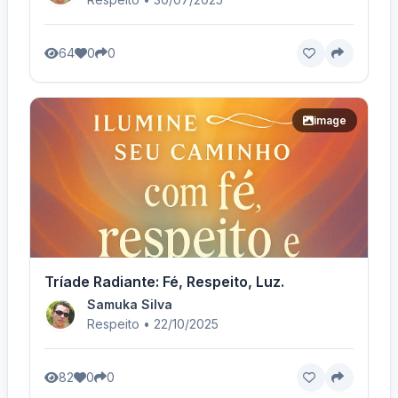
64
0
0
image
Tríade Radiante: Fé, Respeito, Luz.
Samuka Silva
Respeito • 22/10/2025
82
0
0