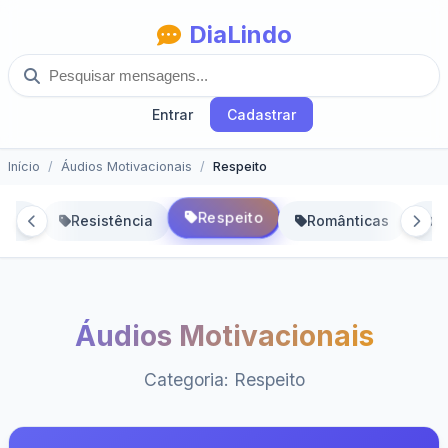
DiaLindo
Entrar
Cadastrar
Início
Áudios Motivacionais
Respeito
Respeito
ncia
Resistência
Românticas
S
Áudios Motivacionais
Categoria: Respeito